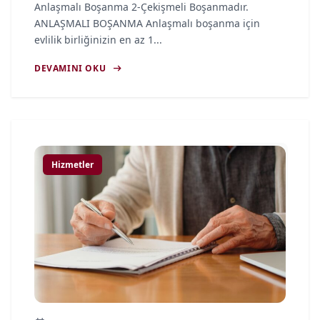
Anlaşmalı Boşanma 2-Çekişmeli Boşanmadır.
ANLAŞMALI BOŞANMA Anlaşmalı boşanma için
evlilik birliğinizin en az 1...
arrow_right_alt
DEVAMINI OKU
article
Hizmetler