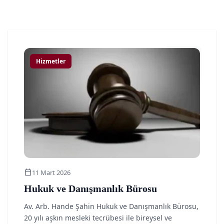
Kira Hukuku
Üsküdar Boşanma Avukatı
Arabuluculuk Hizmeti
article
Hizmetler
calendar_today
11 Mart 2026
Hukuk ve Danışmanlık Bürosu
Av. Arb. Hande Şahin Hukuk ve Danışmanlık Bürosu,
20 yılı aşkın mesleki tecrübesi ile bireysel ve