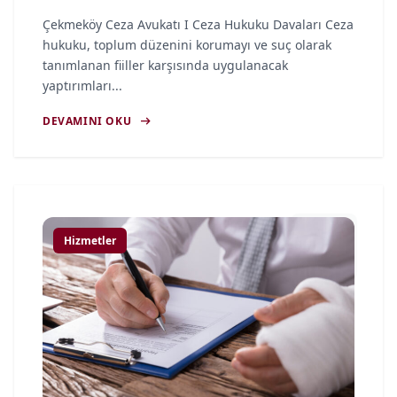
Çekmeköy Ceza Avukatı I Ceza Hukuku Davaları Ceza
hukuku, toplum düzenini korumayı ve suç olarak
tanımlanan fiiller karşısında uygulanacak
yaptırımları...
arrow_right_alt
DEVAMINI OKU
article
Hizmetler