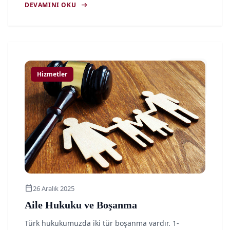
arrow_right_alt
DEVAMINI OKU
article
Hizmetler
calendar_today
26 Aralık 2025
Aile Hukuku ve Boşanma
Türk hukukumuzda iki tür boşanma vardır. 1-