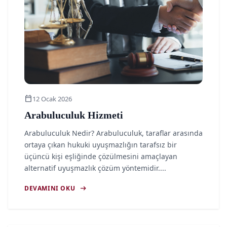
calendar_today
12 Ocak 2026
Arabuluculuk Hizmeti
Arabuluculuk Nedir? Arabuluculuk, taraflar arasında
ortaya çıkan hukuki uyuşmazlığın tarafsız bir
üçüncü kişi eşliğinde çözülmesini amaçlayan
alternatif uyuşmazlık çözüm yöntemidir....
arrow_right_alt
DEVAMINI OKU