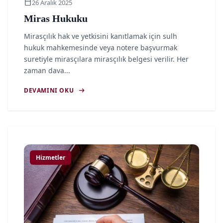
calendar_today
26 Aralık 2025
Miras Hukuku
Mirasçılık hak ve yetkisini kanıtlamak için sulh
hukuk mahkemesinde veya notere başvurmak
suretiyle mirasçılara mirasçılık belgesi verilir. Her
zaman dava...
arrow_right_alt
DEVAMINI OKU
article
Hizmetler