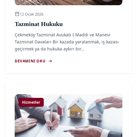
calendar_today
12 Ocak 2026
Tazminat Hukuku
Çekmeköy Tazminat Avukatı I Maddi ve Manevi
Tazminat Davaları Bir kazada yaralanmak, iş kazası
geçirmek ya da hukuka aykırı bir...
arrow_right_alt
DEVAMINI OKU
article
Hizmetler