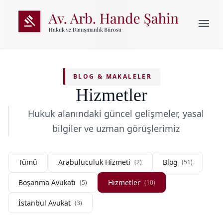
menu
ANASAYFA
BLOG & MAKALELER
Hizmetler
HIZMETLER
Hukuk alanındaki güncel gelişmeler, yasal
Miras Hukuku
bilgiler ve uzman görüşlerimiz
ARABULUCULUK HIZMETI
Aile Hukuku ve Boşanma
Çekmeköy Arabuluculuk
BOŞANMA AVUKATI
Tümü
Arabuluculuk Hizmeti
Blog
(2)
(51)
Gayrimenkul Hukuku
Ümraniye Arabuluculuk
Boşanma Avukatı
Hizmetler
(5)
(10)
Ceza Hukuku
Çekmeköy Boşanma Avukatı
BLOG
İstanbul Avukat
(3)
Tazminat Hukuku
Ümraniye Boşanma Avukatı