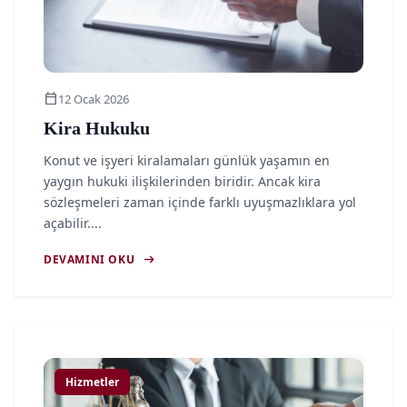
calendar_today
12 Ocak 2026
Kira Hukuku
Konut ve işyeri kiralamaları günlük yaşamın en
yaygın hukuki ilişkilerinden biridir. Ancak kira
sözleşmeleri zaman içinde farklı uyuşmazlıklara yol
açabilir....
arrow_right_alt
DEVAMINI OKU
article
Hizmetler