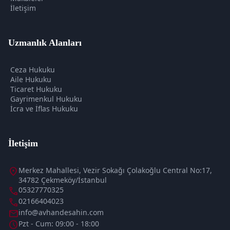
İletişim
Uzmanlık Alanları
Ceza Hukuku
Aile Hukuku
Ticaret Hukuku
Gayrimenkul Hukuku
İcra ve İflas Hukuku
İletişim
location_on
Merkez Mahallesi, Vezir Sokağı Çolakoğlu Central No:17,
34782 Çekmeköy/İstanbul
call
05327770325
call
02166404023
mail
info@avhandesahin.com
schedule
Pzt - Cum: 09:00 - 18:00