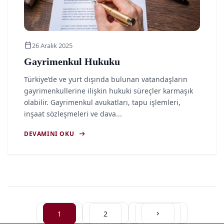
calendar_today
26 Aralık 2025
Gayrimenkul Hukuku
Türkiye’de ve yurt dışında bulunan vatandaşların
gayrimenkullerine ilişkin hukuki süreçler karmaşık
olabilir. Gayrimenkul avukatları, tapu işlemleri,
inşaat sözleşmeleri ve dava...
arrow_right_alt
DEVAMINI OKU
1
2
chevron_right