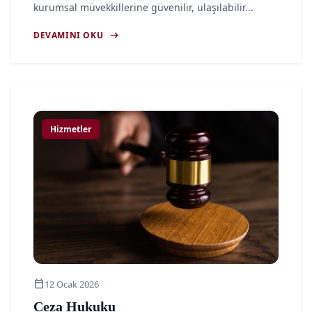
kurumsal müvekkillerine güvenilir, ulaşılabilir...
arrow_right_alt
DEVAMINI OKU
article
Hizmetler
calendar_today
12 Ocak 2026
Ceza Hukuku