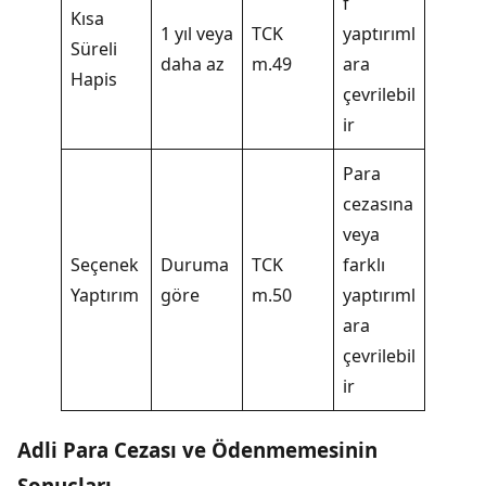
f
Kısa
1 yıl veya
TCK
yaptırıml
Süreli
daha az
m.49
ara
Hapis
çevrilebil
ir
Para
cezasına
veya
Seçenek
Duruma
TCK
farklı
Yaptırım
göre
m.50
yaptırıml
ara
çevrilebil
ir
Adli Para Cezası ve Ödenmemesinin
Sonuçları