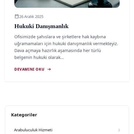
calendar_today
26 Aralık 2025
Hukuki Danışmanlık
Ofisimizde şahıslara ve şirketlere hak kaybına
uğramamaları için hukuki danışmanlık vermekteyiz.
Dava açmaya hazırlık aşamasında her türlü
belgenin hukuki olarak...
arrow_right_alt
DEVAMINI OKU
Kategoriler
Arabuluculuk Hizmeti
2