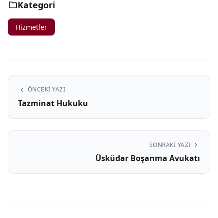
folder
Kategori
Hizmetler
chevron_left
ÖNCEKI YAZI
Tazminat Hukuku
chevron_right
SONRAKI YAZI
Üsküdar Boşanma Avukatı