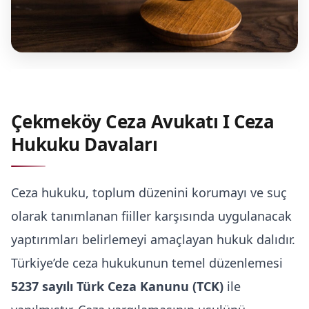
Kira Hukuku
Üsküdar Boşanma Avukatı
Arabuluculuk Hizmeti
Çekmeköy Ceza Avukatı I Ceza
Hukuku Davaları
Ceza hukuku, toplum düzenini korumayı ve suç
olarak tanımlanan fiiller karşısında uygulanacak
yaptırımları belirlemeyi amaçlayan hukuk dalıdır.
Türkiye’de ceza hukukunun temel düzenlemesi
5237 sayılı Türk Ceza Kanunu (TCK)
ile