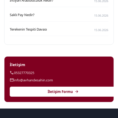
İhtiyari Arabuluculuk Nedir?
15.06.2026
Saklı Pay Nedir?
15.06.2026
Terekenin Tespiti Davası
15.06.2026
İletişim
call
05327770325
mail
info@avhandesahin.com
arrow_forward
İletişim Formu