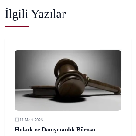
İlgili Yazılar
article
calendar_today
11 Mart 2026
Hukuk ve Danışmanlık Bürosu