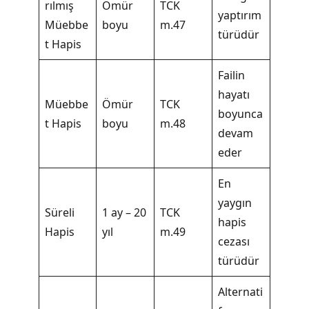
rılmış
Ömür
TCK
yaptırım
Müebbe
boyu
m.47
türüdür
t Hapis
Failin
hayatı
Müebbe
Ömür
TCK
boyunca
t Hapis
boyu
m.48
devam
eder
En
yaygın
Süreli
1 ay – 20
TCK
hapis
Hapis
yıl
m.49
cezası
türüdür
Alternati