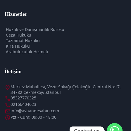
Hizmetler
Hukuk ve Danışmanlık Bürosu
Ceza Hukuku
Tazminat Hukuku
Kira Hukuku
Arabuluculuk Hizmeti
İletişim
location_on
Merkez Mahallesi, Vezir Sokağı Çolakoğlu Central No:17,
34782 Çekmeköy/İstanbul
call
05327770325
call
02166404023
mail
info@avhandesahin.com
schedule
Pzt - Cum: 09:00 - 18:00
Contact us