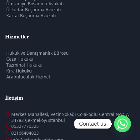
Ümraniye Boşanma Avukatı
Üsküdar Boşanma Avukatı
Kartal Boşanma Avukatı
Hizmetler
Hukuk ve Danışmanlık Bürosu
Ceza Hukuku
Tazminat Hukuku
Kira Hukuku
Arabuluculuk Hizmeti
İletişim
location_on
Merkez Mahallesi, Vezir Sokağı Çolakoğlu Central No:17,
34782 Çekmeköy/İstanbul
Contact us
call
05327770325
call
02166404023
info@avhandesahin.com