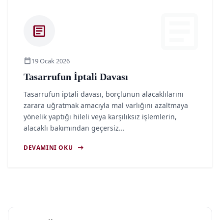
article
article
calendar_today
19 Ocak 2026
Tasarrufun İptali Davası
Tasarrufun iptali davası, borçlunun alacaklılarını
zarara uğratmak amacıyla mal varlığını azaltmaya
yönelik yaptığı hileli veya karşılıksız işlemlerin,
alacaklı bakımından geçersiz...
arrow_right_alt
DEVAMINI OKU