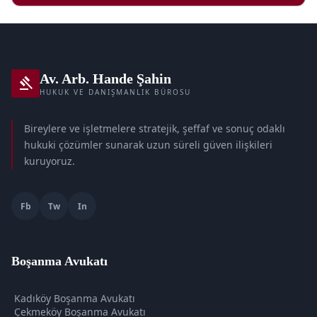
Av. Arb. Hande Şahin
gavel
HUKUK VE DANIŞMANLIK BÜROSU
Bireylere ve işletmelere stratejik, şeffaf ve sonuç odaklı
hukuki çözümler sunarak uzun süreli güven ilişkileri
kuruyoruz.
Fb
Tw
In
Boşanma Avukatı
Kadıköy Boşanma Avukatı
Çekmeköy Boşanma Avukatı