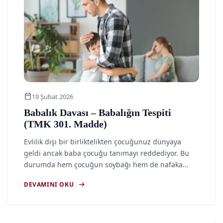
calendar_today
19 Şubat 2026
Babalık Davası – Babalığın Tespiti
(TMK 301. Madde)
Evlilik dışı bir birliktelikten çocuğunuz dünyaya
geldi ancak baba çocuğu tanımayı reddediyor. Bu
durumda hem çocuğun soybağı hem de nafaka...
arrow_right_alt
DEVAMINI OKU