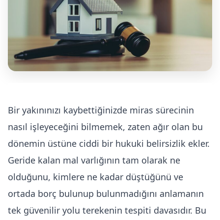
Kira Hukuku
Üsküdar Boşanma Avukatı
Arabuluculuk Hizmeti
Bir yakınınızı kaybettiğinizde miras sürecinin
nasıl işleyeceğini bilmemek, zaten ağır olan bu
dönemin üstüne ciddi bir hukuki belirsizlik ekler.
Geride kalan mal varlığının tam olarak ne
olduğunu, kimlere ne kadar düştüğünü ve
ortada borç bulunup bulunmadığını anlamanın
tek güvenilir yolu terekenin tespiti davasıdır. Bu