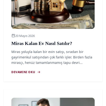
calendar_today
20 Mayıs 2026
Miras Kalan Ev Nasıl Satılır?
Miras yoluyla kalan bir evin satışı, sıradan bir
gayrimenkul satışından çok farklı işler. Birden fazla
mirasçı, henüz tamamlanmamış tapu devri...
arrow_right_alt
DEVAMINI OKU
article