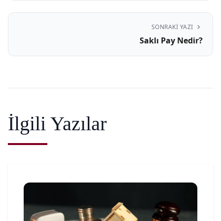
chevron_right
SONRAKI YAZI
Saklı Pay Nedir?
İlgili Yazılar
article