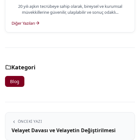
20 yılı aşkın tecrübeye sahip olarak, bireysel ve kurumsal
müvekkillerine güvenilir, ulaşılabilir ve sonuç odaklı...
arrow_forward
Diğer Yazıları
folder
Kategori
Blog
chevron_left
ÖNCEKI YAZI
Velayet Davası ve Velayetin Değiştirilmesi