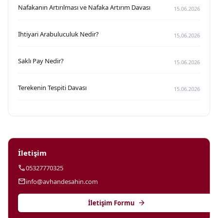
Nafakanın Artırılması ve Nafaka Artırım Davası
15.06.2026
İhtiyari Arabuluculuk Nedir?
15.06.2026
Saklı Pay Nedir?
15.06.2026
Terekenin Tespiti Davası
15.06.2026
İletişim
call
05327770325
mail
info@avhandesahin.com
arrow_forward
İletişim Formu