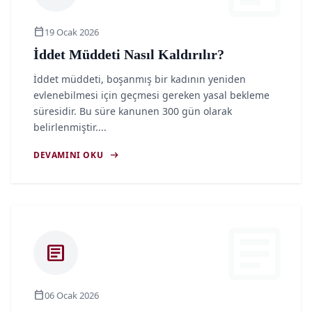
calendar_today
19 Ocak 2026
İddet Müddeti Nasıl Kaldırılır?
İddet müddeti, boşanmış bir kadının yeniden
evlenebilmesi için geçmesi gereken yasal bekleme
süresidir. Bu süre kanunen 300 gün olarak
belirlenmiştir....
arrow_right_alt
DEVAMINI OKU
article
article
calendar_today
06 Ocak 2026