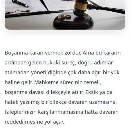
Kira Hukuku
Üsküdar Boşanma Avukatı
Arabuluculuk Hizmeti
Boşanma kararı vermek zordur. Ama bu kararın
ardından gelen hukuki süreç, doğru adımlar
atılmadan yönetildiğinde çok daha ağır bir yük
haline gelir. Mahkeme sürecinin temeli,
boşanma davası dilekçeyle atılır. Eksik ya da
hatalı yazılmış bir dilekçe davanın uzamasına,
taleplerinizin karşılanmamasına hatta davanın
reddedilmesine yol açar.