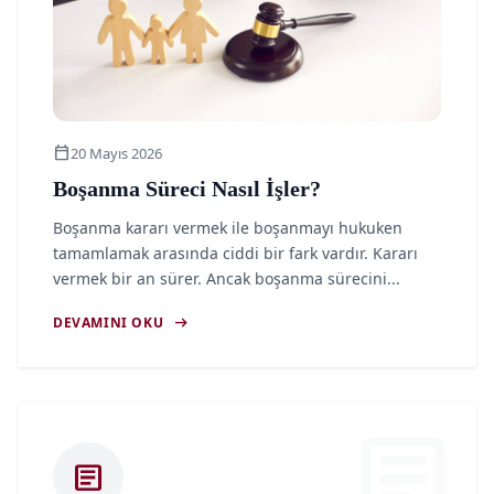
calendar_today
20 Mayıs 2026
Boşanma Süreci Nasıl İşler?
Boşanma kararı vermek ile boşanmayı hukuken
tamamlamak arasında ciddi bir fark vardır. Kararı
vermek bir an sürer. Ancak boşanma sürecini...
arrow_right_alt
DEVAMINI OKU
article
article