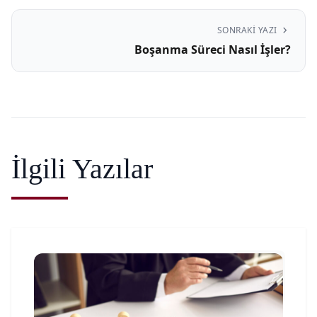
chevron_right
SONRAKI YAZI
Boşanma Süreci Nasıl İşler?
İlgili Yazılar
article