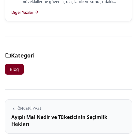
müvekkillerine güvenilir, ulaşılabilir ve sonuç odaklı...
arrow_forward
Diğer Yazıları
folder
Kategori
Blog
chevron_left
ÖNCEKI YAZI
Ayıplı Mal Nedir ve Tüketicinin Seçimlik
Hakları