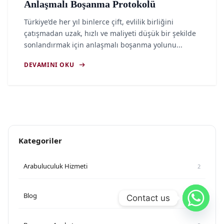
Anlaşmalı Boşanma Protokolü
Türkiye’de her yıl binlerce çift, evlilik birliğini
çatışmadan uzak, hızlı ve maliyeti düşük bir şekilde
sonlandırmak için anlaşmalı boşanma yolunu...
arrow_right_alt
DEVAMINI OKU
Kategoriler
Arabuluculuk Hizmeti
2
Blog
51
Contact us