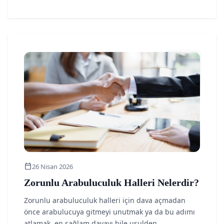
article
calendar_today
26 Nisan 2026
Zorunlu Arabuluculuk Halleri Nelerdir?
Zorunlu arabuluculuk halleri için dava açmadan
önce arabulucuya gitmeyi unutmak ya da bu adımı
atlamak, en sağlam davayı bile usulden...