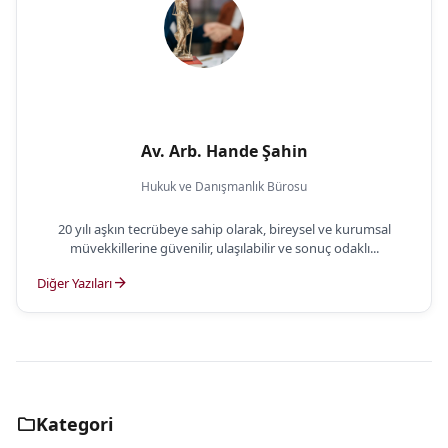
Av. Arb. Hande Şahin
Hukuk ve Danışmanlık Bürosu
20 yılı aşkın tecrübeye sahip olarak, bireysel ve kurumsal
müvekkillerine güvenilir, ulaşılabilir ve sonuç odaklı...
arrow_forward
Diğer Yazıları
folder
Kategori