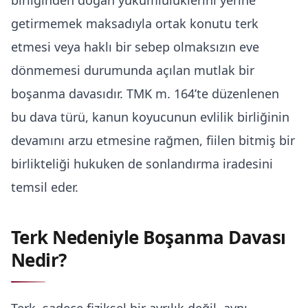
birliğinden doğan yükümlülüklerini yerine
Kira Hukuku
Üsküdar Boşanma Avukatı
getirmemek maksadıyla ortak konutu terk
Arabuluculuk Hizmeti
etmesi veya haklı bir sebep olmaksızın eve
dönmemesi durumunda açılan mutlak bir
boşanma davasıdır. TMK m. 164’te düzenlenen
bu dava türü, kanun koyucunun evlilik birliğinin
devamını arzu etmesine rağmen, fiilen bitmiş bir
birlikteliği hukuken de sonlandırma iradesini
temsil eder.
Terk Nedeniyle Boşanma Davası
Nedir?