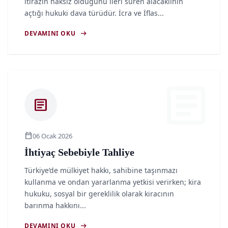
itirazın haksız olduğunu ileri süren alacaklının
açtığı hukuki dava türüdür. İcra ve İflas...
arrow_right_alt
DEVAMINI OKU
article
article
calendar_today
06 Ocak 2026
İhtiyaç Sebebiyle Tahliye
Türkiye’de mülkiyet hakkı, sahibine taşınmazı
kullanma ve ondan yararlanma yetkisi verirken; kira
hukuku, sosyal bir gereklilik olarak kiracının
barınma hakkını...
arrow_right_alt
DEVAMINI OKU