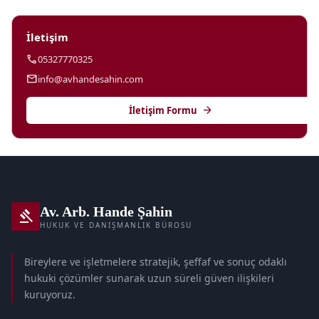
İletişim
call
05327770325
mail
info@avhandesahin.com
arrow_forward
İletişim Formu
Av. Arb. Hande Şahin
gavel
HUKUK VE DANIŞMANLIK BÜROSU
Bireylere ve işletmelere stratejik, şeffaf ve sonuç odaklı
hukuki çözümler sunarak uzun süreli güven ilişkileri
kuruyoruz.