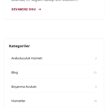
arrow_right_alt
DEVAMINI OKU
Kategoriler
Arabuluculuk Hizmeti
2
Blog
51
Boşanma Avukatı
5
Hizmetler
10