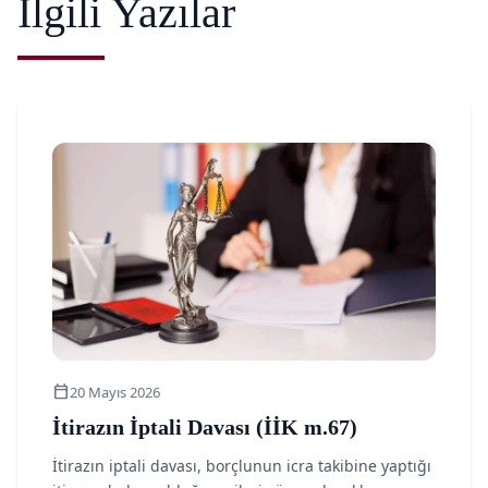
İlgili Yazılar
article
calendar_today
20 Mayıs 2026
İtirazın İptali Davası (İİK m.67)
İtirazın iptali davası, borçlunun icra takibine yaptığı