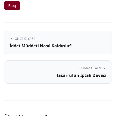
Blog
chevron_left
ÖNCEKI YAZI
İddet Müddeti Nasıl Kaldırılır?
chevron_right
SONRAKI YAZI
Tasarrufun İptali Davası